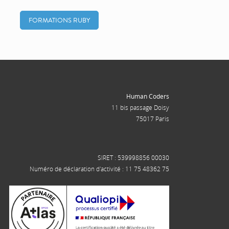
FORMATIONS RUBY
Human Coders
11 bis passage Doisy
75017 Paris
SIRET : 539998856 00030
Numéro de déclaration d'activité : 11 75 48362 75