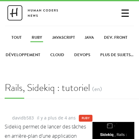
☰
SE CONNECTER
PARTAGER UN LIEN
TOUT
RUBY
JAVASCRIPT
JAVA
DEV. FRONT
DÉVELOPPEMENT
CLOUD
DEVOPS
PLUS DE SUJETS...
Rails, Sidekiq : tutoriel
(en)
davidb583
il y a plus de 4 ans
RUBY
Sidekiq permet de lancer des tâches
en arrière-plan d’une application