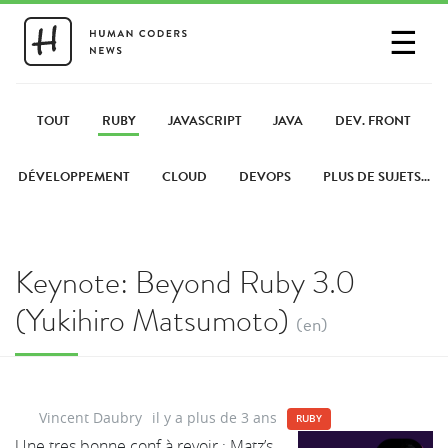
☰
SE CONNECTER
PARTAGER UN LIEN
TOUT
RUBY
JAVASCRIPT
JAVA
DEV. FRONT
DÉVELOPPEMENT
CLOUD
DEVOPS
PLUS DE SUJETS...
Keynote: Beyond Ruby 3.0
(Yukihiro Matsumoto)
(en)
Vincent Daubry
il y a plus de 3 ans
RUBY
Une tres bonne conf à revoir : Matz’s