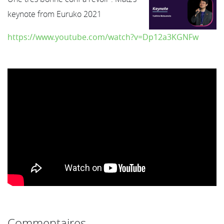
keynote from Euruko 2021
https://www.youtube.com/watch?v=Dp12a3KGNFw
Commentaires