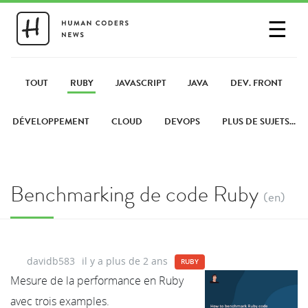
☰
SE CONNECTER
PARTAGER UN LIEN
TOUT
RUBY
JAVASCRIPT
JAVA
DEV. FRONT
DÉVELOPPEMENT
CLOUD
DEVOPS
PLUS DE SUJETS...
Benchmarking de code Ruby
(en)
davidb583
il y a plus de 2 ans
RUBY
Mesure de la performance en Ruby
avec trois examples.