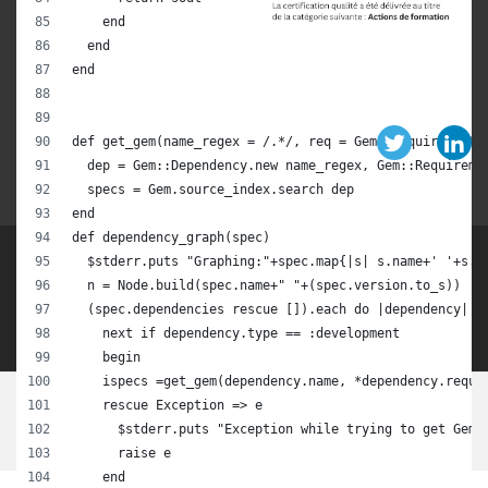
    end
  end
Télécharger notre certificat Qualiopi
end
def get_gem(name_regex = /.*/, req = Gem::Requirement.
  dep = Gem::Dependency.new name_regex, Gem::Requireme
  specs = Gem.source_index.search dep
end
def dependency_graph(spec)
  $stderr.puts "Graphing:"+spec.map{|s| s.name+' '+s.v
  n = Node.build(spec.name+" "+(spec.version.to_s))
+33(0)1 84 17 38 96
Vous voulez parler à un humain ?
  (spec.dependencies rescue []).each do |dependency|
    next if dependency.type == :development
    begin
    ispecs =get_gem(dependency.name, *dependency.requi
Les cookies assurent le bon fonctionnement de nos services. En
    rescue Exception => e
utilisant ces derniers, vous acceptez l'utilisation des cookies.
      $stderr.puts "Exception while trying to get Gem 
      raise e
OK
    end