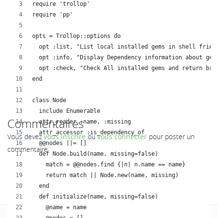
require 'trollop'
require 'pp'
opts = Trollop::options do
  opt :list, "List local installed gems in shell frien
  opt :info, "Display Dependency information about gem
  opt :check, "Check All installed gems and return bro
end
class Node
  include Enumerable
Commentaires
  attr_reader :name, :missing
  attr_accessor :is_dependency_of
Vous devez
vous inscrire
ou
vous connecter
pour poster un
  @@nodes ||= []
commentaire
  def Node.build(name, missing=false)
    match = @@nodes.find {|n| n.name == name}
    return match || Node.new(name, missing)
  end
  def initialize(name, missing=false)
    @name = name
    @nodes = []