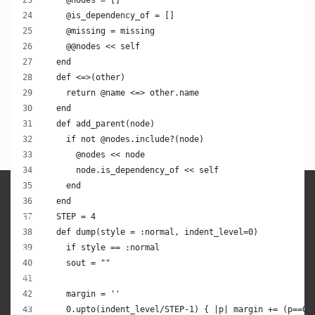
    @is_dependency_of = []
DÉCOUVREZ NOS
    @missing = missing
    @@nodes << self
  end
FORMATIONS RUBY
  def <=>(other)
    return @name <=> other.name
  end
FORMATIONS RUBY
  def add_parent(node)
    if not @nodes.include?(node)
      @nodes << node
      node.is_dependency_of << self
    end
  end
NEWS
  STEP = 4
  def dump(style = :normal, indent_level=0)
    if style == :normal
Outils
    sout = ""
À propos
    margin = ''
Mastodon
    0.upto(indent_level/STEP-1) { |p| margin += (p==0 