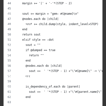
    margin += '|' + '-'*(STEP - 2)
Bluesky
X/Twitter
    sout += margin + "gem: #{@name}\n"
    @nodes.each do |child|
      sout += child.dump(style, indent_level+STEP)
HUMAN CODERS
    end
    return sout
Formations
    elsif style == :dot
      sout = ""
Clients
      if @dumped == true
À propos
        return ""
      end
Blog
      @nodes.each do |child|
        sout +=  ' '*(STEP - 1) +"\"#{@name}\" -> \"#{
COMMUNAUTÉ
      end
News
      is_dependency_of.each do |parent|
        sout +=  ' '*(STEP - 1) +"\"#{parent.name}\" -
Human Talks
      end
Podcast