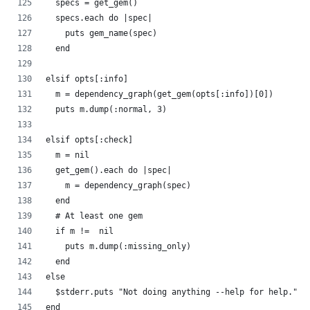
  specs = get_gem()
  specs.each do |spec|
    puts gem_name(spec)
  end
elsif opts[:info]
  m = dependency_graph(get_gem(opts[:info])[0])
  puts m.dump(:normal, 3)
elsif opts[:check]
  m = nil
  get_gem().each do |spec|
    m = dependency_graph(spec)
  end
  # At least one gem
  if m !=  nil
    puts m.dump(:missing_only)
  end
else
  $stderr.puts "Not doing anything --help for help."
end