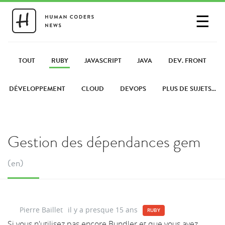
☰
SE CONNECTER
PARTAGER UN LIEN
TOUT
RUBY
JAVASCRIPT
JAVA
DEV. FRONT
DÉVELOPPEMENT
CLOUD
DEVOPS
PLUS DE SUJETS...
Gestion des dépendances gem
(en)
Pierre Baillet
il y a presque 15 ans
RUBY
Si vous n'utilisez pas encore Bundler et que vous avez