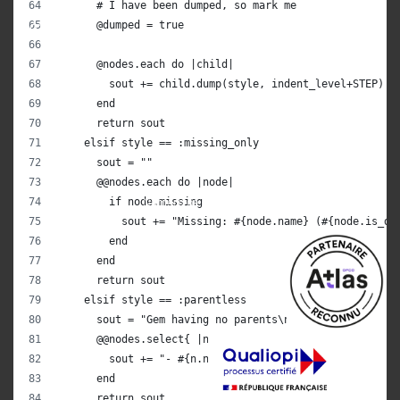
      # I have been dumped, so mark me
Discord
      @dumped = true
      @nodes.each do |child|
Human Coders
        sout += child.dump(style, indent_level+STEP)
11 bis passage Doisy
      end
75017 Paris
      return sout
    elsif style == :missing_only
      sout = ""
SIRET : 539998856 00030
      @@nodes.each do |node|
Numéro de déclaration d'activité : 11 75 48362 75
        if node.missing
          sout += "Missing: #{node.name} (#{node.is_de
        end
      end
      return sout
    elsif style == :parentless
      sout = "Gem having no parents\n"
      @@nodes.select{ |n| n.is_dependency_of.length ==
        sout += "- #{n.name}\n"
      end
      return sout