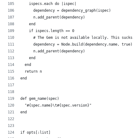
    ispecs.each do |ispec|
      dependency = dependency_graph(ispec)
      n.add_parent(dependency)
    end
    if ispecs.length == 0
      # The Gem is not available locally. This sucks.
      dependency = Node.build(dependency.name, true)
      n.add_parent(dependency)
    end
  end
  return n
end
def gem_name(spec)
  "#{spec.name}\t#{spec.version}"
end
if opts[:list]