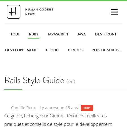
☰
SE CONNECTER
PARTAGER UN LIEN
TOUT
RUBY
JAVASCRIPT
JAVA
DEV. FRONT
DÉVELOPPEMENT
CLOUD
DEVOPS
PLUS DE SUJETS...
Rails Style Guide
(en)
Camille Roux
il y a presque 15 ans
RUBY
Ce guide, hébergé sur Github, décrit les meilleures
pratiques et conseils de style pour le développement