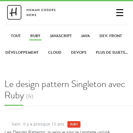
☰
SE CONNECTER
PARTAGER UN LIEN
TOUT
RUBY
JAVASCRIPT
JAVA
DEV. FRONT
DÉVELOPPEMENT
CLOUD
DEVOPS
PLUS DE SUJETS...
Le design pattern Singleton avec
Ruby
(fr)
Sam
il y a presque 15 ans
RUBY
Les Design Patterns, quelque soit le langage utilisé,