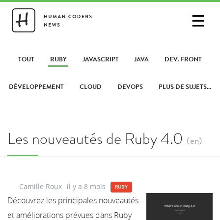
☰
SE CONNECTER
PARTAGER UN LIEN
TOUT
RUBY
JAVASCRIPT
JAVA
DEV. FRONT
DÉVELOPPEMENT
CLOUD
DEVOPS
PLUS DE SUJETS...
Les nouveautés de Ruby 4.0
(en)
Camille Roux
il y a 8 mois
RUBY
Découvrez les principales nouveautés
et améliorations prévues dans Ruby