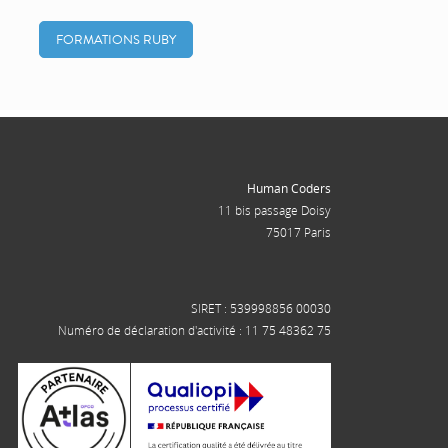
FORMATIONS RUBY
Human Coders
11 bis passage Doisy
75017 Paris
SIRET : 539998856 00030
Numéro de déclaration d'activité : 11 75 48362 75