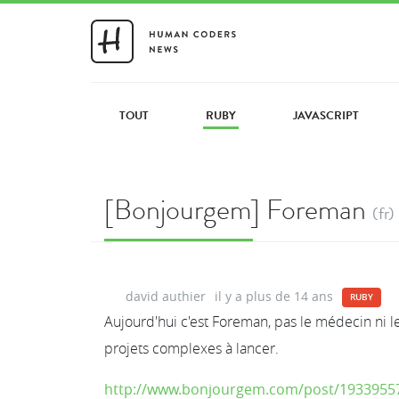
TOUT
RUBY
JAVASCRIPT
[Bonjourgem] Foreman
(fr)
david authier
il y a plus de 14 ans
RUBY
Aujourd'hui c'est Foreman, pas le médecin ni 
projets complexes à lancer.
http://www.bonjourgem.com/post/19339557