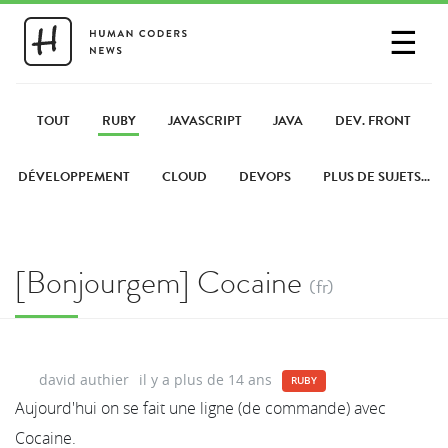
☰
SE CONNECTER
PARTAGER UN LIEN
TOUT
RUBY
JAVASCRIPT
JAVA
DEV. FRONT
DÉVELOPPEMENT
CLOUD
DEVOPS
PLUS DE SUJETS...
[Bonjourgem] Cocaine
(fr)
david authier
il y a plus de 14 ans
RUBY
Aujourd'hui on se fait une ligne (de commande) avec
Cocaine.