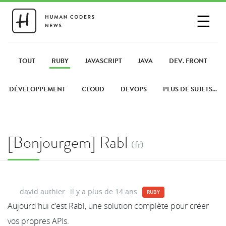
☰
SE CONNECTER
PARTAGER UN LIEN
TOUT
RUBY
JAVASCRIPT
JAVA
DEV. FRONT
DÉVELOPPEMENT
CLOUD
DEVOPS
PLUS DE SUJETS...
[Bonjourgem] Rabl
(fr)
david authier
il y a plus de 14 ans
RUBY
Aujourd'hui c'est Rabl, une solution complète pour créer
vos propres APIs.