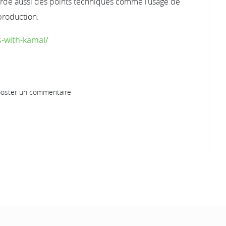
orde aussi des points techniques comme l’usage de
production.
s-with-kamal/
oster un commentaire