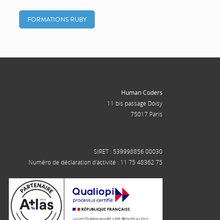
FORMATIONS RUBY
Human Coders
11 bis passage Doisy
75017 Paris
SIRET : 539998856 00030
Numéro de déclaration d'activité : 11 75 48362 75