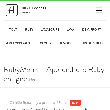
☰
SE CONNECTER
PARTAGER UN LIEN
TOUT
RUBY
JAVASCRIPT
JAVA
DEV. FRONT
DÉVELOPPEMENT
CLOUD
DEVOPS
PLUS DE SUJETS...
RubyMonk – Apprendre le Ruby
en ligne
(fr)
Camille Roux
il y a presque 15 ans
RUBY
Le verdict est définitif ! Le Ruby est le langage de