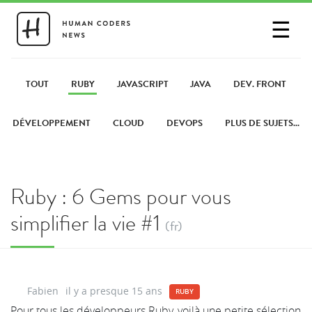
☰
SE CONNECTER
PARTAGER UN LIEN
TOUT
RUBY
JAVASCRIPT
JAVA
DEV. FRONT
DÉVELOPPEMENT
CLOUD
DEVOPS
PLUS DE SUJETS...
Ruby : 6 Gems pour vous
simplifier la vie #1
(fr)
Fabien
il y a presque 15 ans
RUBY
Pour tous les développeurs Ruby, voilà une petite sélection