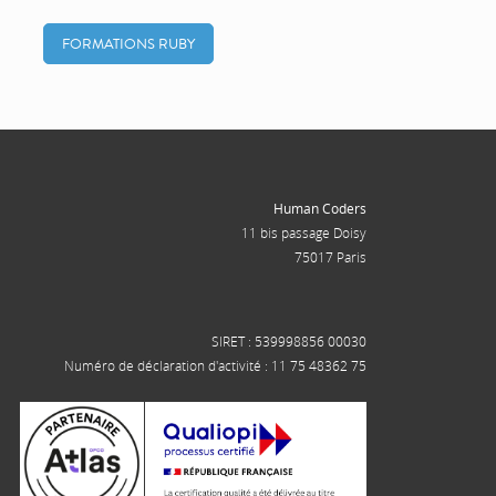
FORMATIONS RUBY
Human Coders
11 bis passage Doisy
75017 Paris
SIRET : 539998856 00030
Numéro de déclaration d'activité : 11 75 48362 75