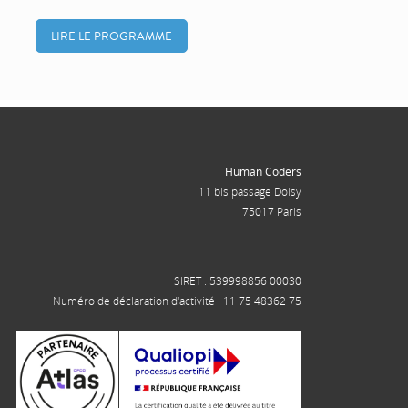
LIRE LE PROGRAMME
Human Coders
11 bis passage Doisy
75017 Paris
SIRET : 539998856 00030
Numéro de déclaration d'activité : 11 75 48362 75