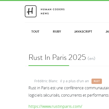
TOUT
RUBY
JAVASCRIPT
J
Rust In Paris 2025
(en)
Frédéric Blanc
il y a plus d'un an
RUST
Rust in Paris est une conférence communautair
logiciels sécurisés, concurrents et performants
https://www.rustinparis.com/