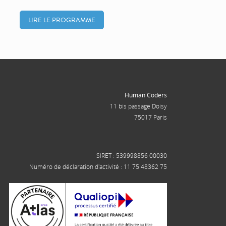
LIRE LE PROGRAMME
Human Coders
11 bis passage Doisy
75017 Paris
SIRET : 539998856 00030
Numéro de déclaration d'activité : 11 75 48362 75