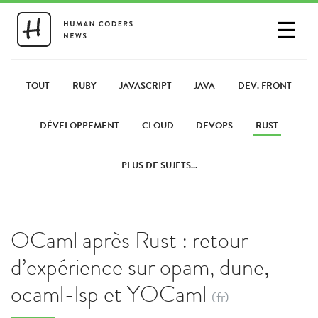
☰
SE CONNECTER
PARTAGER UN LIEN
TOUT
RUBY
JAVASCRIPT
JAVA
DEV. FRONT
DÉVELOPPEMENT
CLOUD
DEVOPS
RUST
PLUS DE SUJETS...
OCaml après Rust : retour
d’expérience sur opam, dune,
ocaml-lsp et YOCaml
(fr)