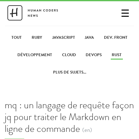
☰
SE CONNECTER
PARTAGER UN LIEN
TOUT
RUBY
JAVASCRIPT
JAVA
DEV. FRONT
DÉVELOPPEMENT
CLOUD
DEVOPS
RUST
PLUS DE SUJETS...
mq : un langage de requête façon
jq pour traiter le Markdown en
ligne de commande
(en)