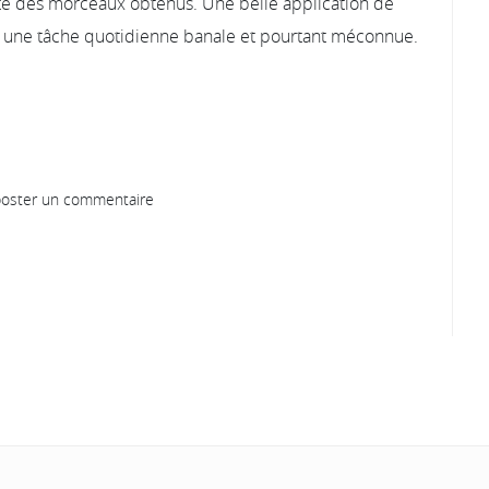
té des morceaux obtenus. Une belle application de
r une tâche quotidienne banale et pourtant méconnue.
oster un commentaire