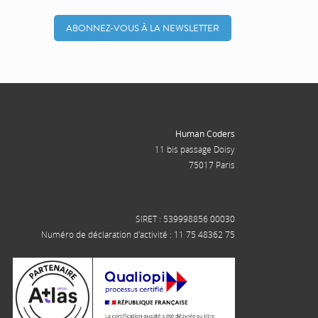
ABONNEZ-VOUS À LA NEWSLETTER
Human Coders
11 bis passage Doisy
75017 Paris
SIRET : 539998856 00030
Numéro de déclaration d'activité : 11 75 48362 75