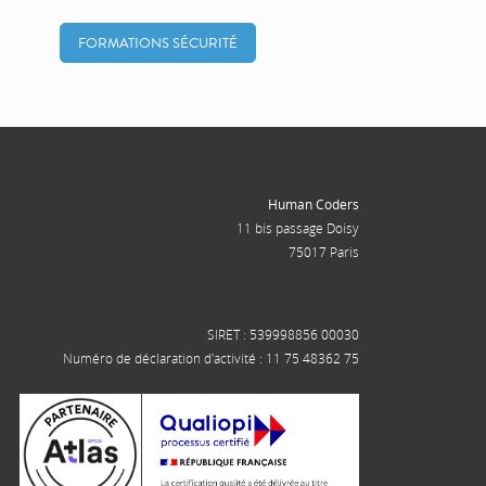
FORMATIONS SÉCURITÉ
Human Coders
11 bis passage Doisy
75017 Paris
SIRET : 539998856 00030
Numéro de déclaration d'activité : 11 75 48362 75