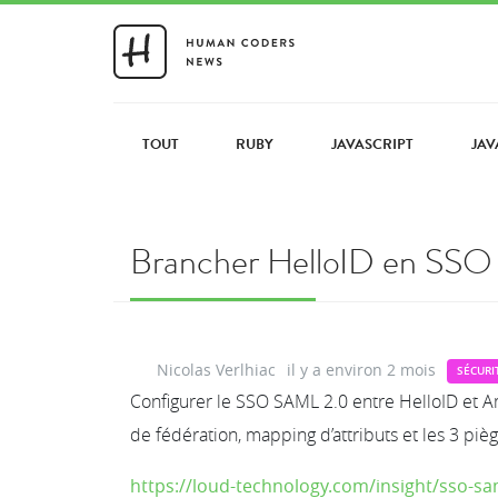
TOUT
RUBY
JAVASCRIPT
JAV
Brancher HelloID en SSO 
Nicolas Verlhiac
il y a environ 2 mois
SÉCURI
Configurer le SSO SAML 2.0 entre HelloID et A
de fédération, mapping d’attributs et les 3 piè
https://loud-technology.com/insight/sso-s