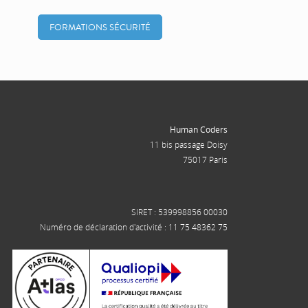
FORMATIONS SÉCURITÉ
Human Coders
11 bis passage Doisy
75017 Paris
SIRET : 539998856 00030
Numéro de déclaration d'activité : 11 75 48362 75