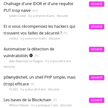
Chaînage d'une IDOR et d'une requête
SÉCURITÉ
PUT trop naïve
(en)
Julien Cretel
il y a environ 6 ans
discuter
Et si vous récompensiez les hackers qui
SÉCURITÉ
trouvent vos failles de sécurité ?
(fr)
nivdul
il y a environ 6 ans
discuter
Automatiser la détection de
SÉCURITÉ
vulnérabilités 🕵️
(fr)
Jean-Baptiste Le Duigou
il y a plus de 6 ans
discuter
p0wny​@​shell, un shell PHP simple, mais
SÉCURITÉ
(trop) efficace
(fr)
FLOZz
il y a plus de 6 ans
discuter
Les bases de la Blockchain
(fr)
SÉCURITÉ
Wilson Eleven
il y a presque 7 ans
discuter