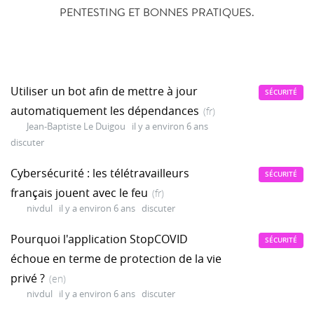
PENTESTING ET BONNES PRATIQUES.
Utiliser un bot afin de mettre à jour
SÉCURITÉ
automatiquement les dépendances
(fr)
Jean-Baptiste Le Duigou
il y a environ 6 ans
discuter
Cybersécurité : les télétravailleurs
SÉCURITÉ
français jouent avec le feu
(fr)
nivdul
il y a environ 6 ans
discuter
Pourquoi l'application StopCOVID
SÉCURITÉ
échoue en terme de protection de la vie
privé ?
(en)
nivdul
il y a environ 6 ans
discuter