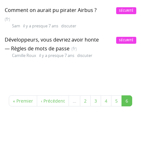
Comment on aurait pu pirater Airbus ?
SÉCURITÉ
(fr)
Sam
il y a presque 7 ans
discuter
Développeurs, vous devriez avoir honte
SÉCURITÉ
— Règles de mots de passe
(fr)
Camille Roux
il y a presque 7 ans
discuter
« Premier
‹ Précédent
…
2
3
4
5
6