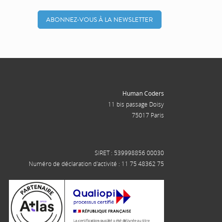
ABONNEZ-VOUS À LA NEWSLETTER
Human Coders
11 bis passage Doisy
75017 Paris
SIRET : 539998856 00030
Numéro de déclaration d'activité : 11 75 48362 75