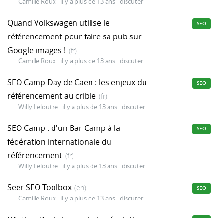
Camille Roux
il y a plus de 13 ans
discuter
Quand Volkswagen utilise le
SEO
référencement pour faire sa pub sur
Google images !
(fr)
Camille Roux
il y a plus de 13 ans
discuter
SEO Camp Day de Caen : les enjeux du
SEO
référencement au crible
(fr)
Willy Leloutre
il y a plus de 13 ans
discuter
SEO Camp : d'un Bar Camp à la
SEO
fédération internationale du
référencement
(fr)
Willy Leloutre
il y a plus de 13 ans
discuter
Seer SEO Toolbox
(en)
SEO
Camille Roux
il y a plus de 13 ans
discuter