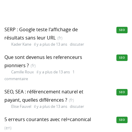
SERP : Google teste l'affichage de
SEO
résultats sans leur URL
(fr)
Kader Kane
il y a plus de 13 ans
discuter
Que sont devenus les referenceurs
SEO
pionniers ?
(fr)
Camille Roux
il y a plus de 13 ans
1
commentaire
SEO, SEA : référencement naturel et
SEO
payant, quelles différences ?
(fr)
Elise Fauvel
il y a plus de 13 ans
discuter
5 erreurs courantes avec rel=canonical
SEO
(en)