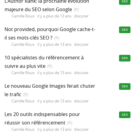
L'Author Rank: la prochaine évolution
SEO
majeure du SEO selon Google
(fr)
Camille Roux
il y a plus de 13 ans
discuter
Not provided, pourquoi Google cache-t-
SEO
il ses mots-clés SEO ?
(fr)
Camille Roux
il y a plus de 13 ans
discuter
10 spécialistes du référencement à
SEO
suivre au plus vite
(fr)
Camille Roux
il y a plus de 13 ans
discuter
Le nouveau Google Images ferait chuter
SEO
le trafic
(fr)
Camille Roux
il y a plus de 13 ans
discuter
Les 20 outils indispensables pour
SEO
réussir son référencement
(fr)
Camille Roux
il y a plus de 13 ans
discuter