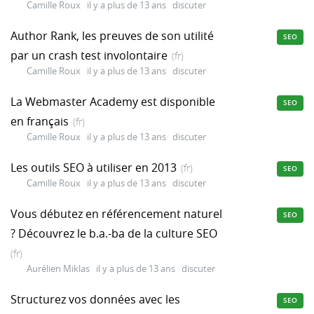
Camille Roux
il y a plus de 13 ans
discuter
Author Rank, les preuves de son utilité
SEO
par un crash test involontaire
(fr)
Camille Roux
il y a plus de 13 ans
discuter
La Webmaster Academy est disponible
SEO
en français
(fr)
Camille Roux
il y a plus de 13 ans
discuter
Les outils SEO à utiliser en 2013
(fr)
SEO
Camille Roux
il y a plus de 13 ans
discuter
Vous débutez en référencement naturel
SEO
? Découvrez le b.a.-ba de la culture SEO
(fr)
Aurélien Miklas
il y a plus de 13 ans
discuter
Structurez vos données avec les
SEO