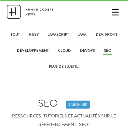
☰
SE CONNECTER
PARTAGER UN LIEN
TOUT
RUBY
JAVASCRIPT
JAVA
DEV. FRONT
DÉVELOPPEMENT
CLOUD
DEVOPS
SEO
PLUS DE SUJETS...
SEO
S'ABONNER
RESSOURCES, TUTORIELS ET ACTUALITÉS SUR LE
RÉFÉRENCEMENT (SEO)