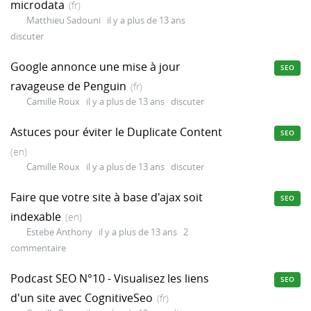
microdata
(fr)
Matthieu Sadouni
il y a plus de 13 ans
discuter
Google annonce une mise à jour
SEO
ravageuse de Penguin
(fr)
Camille Roux
il y a plus de 13 ans
discuter
Astuces pour éviter le Duplicate Content
SEO
(en)
Camille Roux
il y a plus de 13 ans
discuter
Faire que votre site à base d'ajax soit
SEO
indexable
(en)
Estebe Anthony
il y a plus de 13 ans
2
commentaire
Podcast SEO N°10 - Visualisez les liens
SEO
d'un site avec CognitiveSeo
(fr)