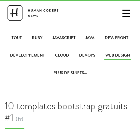
☰
SE CONNECTER
PARTAGER UN LIEN
TOUT
RUBY
JAVASCRIPT
JAVA
DEV. FRONT
DÉVELOPPEMENT
CLOUD
DEVOPS
WEB DESIGN
PLUS DE SUJETS...
10 templates bootstrap gratuits
#1
(fr)