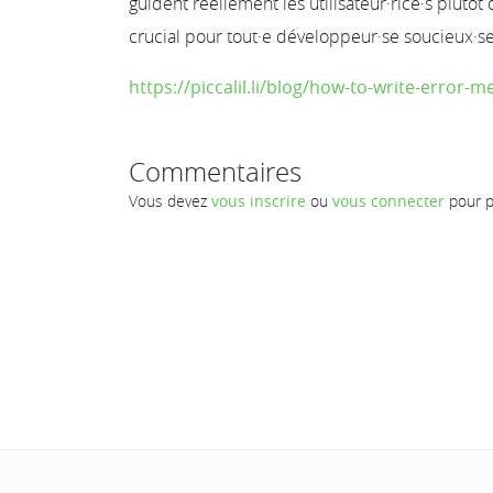
guident réellement les utilisateur·rice·s plutôt
crucial pour tout·e développeur·se soucieux·se
https://piccalil.li/blog/how-to-write-error-m
Commentaires
Vous devez
vous inscrire
ou
vous connecter
pour p