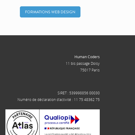
FORMATIONS WEB DESIGN
Human Coders
11 bis passage Doisy
75017 Paris
SIRET : 539998856 00030
Numéro de déclaration d'activité : 11 75 48362 75