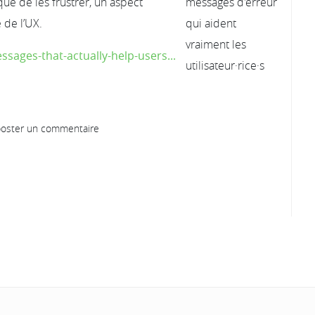
 que de les frustrer, un aspect
 de l’UX.
essages-that-actually-help-users...
oster un commentaire