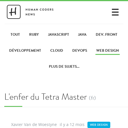
☰
SE CONNECTER
PARTAGER UN LIEN
TOUT
RUBY
JAVASCRIPT
JAVA
DEV. FRONT
DÉVELOPPEMENT
CLOUD
DEVOPS
WEB DESIGN
PLUS DE SUJETS...
L'enfer du Tetra Master
(fr)
Xavier Van de Woestyne
il y a 12 mois
WEB DESIGN