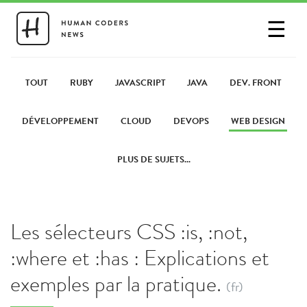
☰
SE CONNECTER
PARTAGER UN LIEN
TOUT
RUBY
JAVASCRIPT
JAVA
DEV. FRONT
DÉVELOPPEMENT
CLOUD
DEVOPS
WEB DESIGN
PLUS DE SUJETS...
Les sélecteurs CSS :is, :not,
:where et :has : Explications et
exemples par la pratique.
(fr)