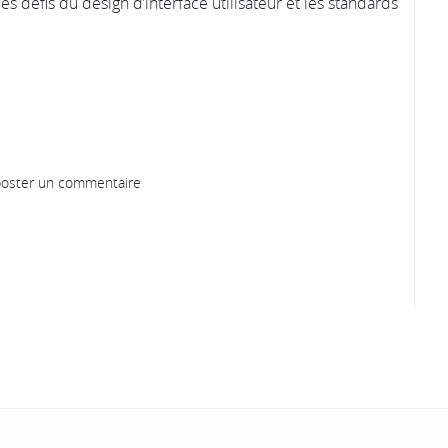
s défis du design d’interface utilisateur et les standards
oster un commentaire