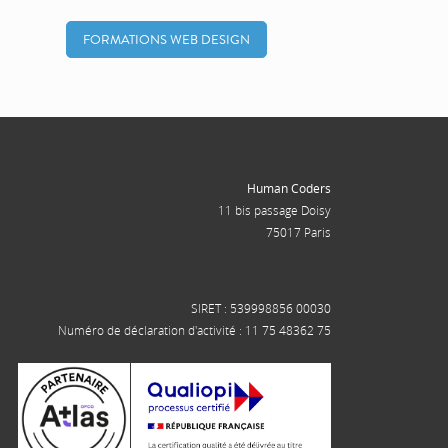
FORMATIONS WEB DESIGN
Human Coders
11 bis passage Doisy
75017 Paris
SIRET : 539998856 00030
Numéro de déclaration d'activité : 11 75 48362 75