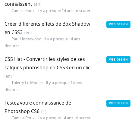
connaissent
(en)
Camille Roux
il y a presque 14 ans
discuter
Créer différents effets de Box Shadow
WEB DESIGN
en CSS3
(en)
Paul Underwood
il y a presque 14 ans
discuter
CSS Hat - Convertir les styles de ses
WEB DESIGN
calques photoshop en CSS3 en un clic
(en)
Thierry Le Moulec
il y a presque 14 ans
discuter
Testez votre connaissance de
WEB DESIGN
Photoshop CS6
(fr)
Camille Roux
il y a presque 14 ans
discuter