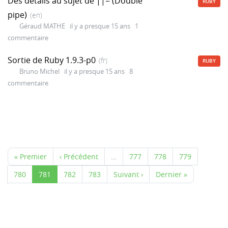
Des détails au sujet de ||= (Double
RUBY
pipe)
(en)
Géraud MATHE
il y a presque 15 ans
1
commentaire
Sortie de Ruby 1.9.3-p0
(fr)
RUBY
Bruno Michel
il y a presque 15 ans
8
commentaire
« Premier
‹ Précédent
…
777
778
779
780
781
782
783
Suivant ›
Dernier »