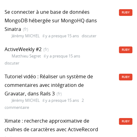
Se connecter à une base de données
RUBY
MongoDB hébergée sur MongoHQ dans
Sinatra
(fr)
Jérémy MICHEL
il y a presque 15 ans
discuter
ActiveWeekly #2
(fr)
RUBY
Matthieu Segret
il y a presque 15 ans
discuter
Tutoriel vidéo : Réaliser un système de
RUBY
commentaires avec intégration de
Gravatar, dans Rails 3
(fr)
Jérémy MICHEL
il y a presque 15 ans
2
commentaire
Ximate : recherche approximative de
RUBY
chaînes de caractères avec ActiveRecord