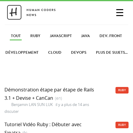
☰
SE CONNECTER
PARTAGER UN LIEN
TOUT
RUBY
JAVASCRIPT
JAVA
DEV. FRONT
DÉVELOPPEMENT
CLOUD
DEVOPS
PLUS DE SUJETS...
Démonstration étape par étape de Rails
RUBY
3.1 + Devise + CanCan
(en)
Benjamin LAN SUN LUK
il y a plus de 14 ans
discuter
Tutoriel Vidéo Ruby : Débuter avec
RUBY
Sinatra
(fr)