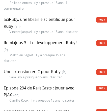
Philippe Antras
il y a presque 15 ans
1
commentaire
SciRuby, une librairie scientifique pour
RUBY
Ruby
(en)
Vincent Jacquel
il y a presque 15 ans
discuter
RemixJobs 3 – Le développement Ruby !
RUBY
(fr)
Matthieu Segret
il y a presque 15 ans
discuter
Une extension en C pour Ruby
(fr)
RUBY
Sam
il y a presque 15 ans
discuter
Episode 294 de RailsCasts : Jouer avec
RUBY
PJAX
(en)
Camille Roux
il y a presque 15 ans
discuter