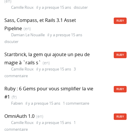
(en)
Camille Roux
il y a presque 15 ans
discuter
Sass, Compass, et Rails 3.1 Asset
RUBY
Pipeline
(en)
Damian Le Nouaille
il y a presque 15 ans
discuter
Startbrick, la gem qui ajoute un peu de
RUBY
magie à `rails s`
(en)
Camille Roux
il y a presque 15 ans
3
commentaire
Ruby : 6 Gems pour vous simplifier la vie
RUBY
#1
(fr)
Fabien
il y a presque 15 ans
1 commentaire
OmniAuth 1.0
(en)
RUBY
Camille Roux
il y a presque 15 ans
1
commentaire