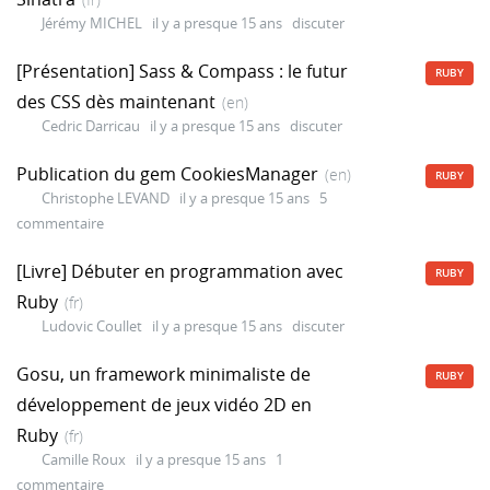
Jérémy MICHEL
il y a presque 15 ans
discuter
[Présentation] Sass & Compass : le futur
RUBY
des CSS dès maintenant
(en)
Cedric Darricau
il y a presque 15 ans
discuter
Publication du gem CookiesManager
(en)
RUBY
Christophe LEVAND
il y a presque 15 ans
5
commentaire
[Livre] Débuter en programmation avec
RUBY
Ruby
(fr)
Ludovic Coullet
il y a presque 15 ans
discuter
Gosu, un framework minimaliste de
RUBY
développement de jeux vidéo 2D en
Ruby
(fr)
Camille Roux
il y a presque 15 ans
1
commentaire