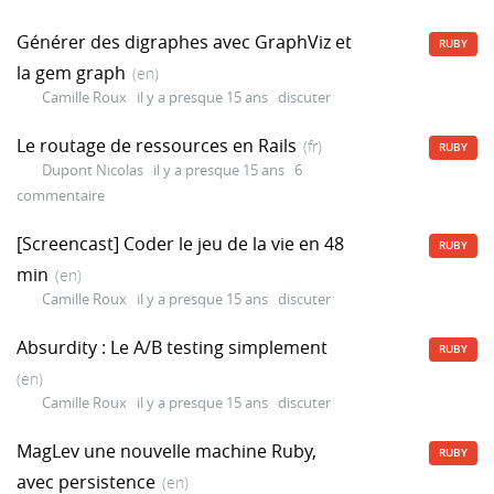
Générer des digraphes avec GraphViz et
RUBY
la gem graph
(en)
Camille Roux
il y a presque 15 ans
discuter
Le routage de ressources en Rails
(fr)
RUBY
Dupont Nicolas
il y a presque 15 ans
6
commentaire
[Screencast] Coder le jeu de la vie en 48
RUBY
min
(en)
Camille Roux
il y a presque 15 ans
discuter
Absurdity : Le A/B testing simplement
RUBY
(en)
Camille Roux
il y a presque 15 ans
discuter
MagLev une nouvelle machine Ruby,
RUBY
avec persistence
(en)