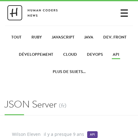
☰
SE CONNECTER
PARTAGER UN LIEN
TOUT
RUBY
JAVASCRIPT
JAVA
DEV. FRONT
DÉVELOPPEMENT
CLOUD
DEVOPS
API
PLUS DE SUJETS...
JSON Server
(fr)
Wilson Eleven
il y a presque 9 ans
API