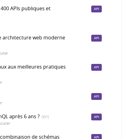
1400 APIs publiques et
API
ne architecture web moderne
API
cuter
ux aux meilleures pratiques
API
er
API
er
hQL après 6 ans ?
(en)
API
scuter
a combinaison de schémas
API