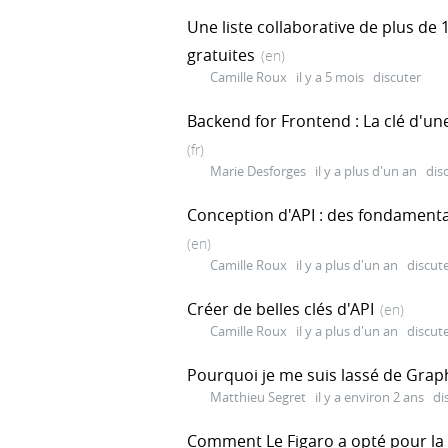
Une liste collaborative de plus de 
gratuites
(en)
Camille Roux
il y a 5 mois
discuter
Backend for Frontend : La clé d'u
(fr)
Marie Desforges
il y a plus d'un an
dis
Conception d'API : des fondamenta
(en)
Camille Roux
il y a plus d'un an
discut
Créer de belles clés d'API
(en)
Camille Roux
il y a plus d'un an
discut
Pourquoi je me suis lassé de Grap
Matthieu Segret
il y a environ 2 ans
di
Comment Le Figaro a opté pour l