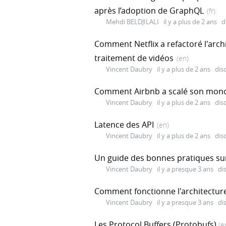
après l’adoption de GraphQL
(fr)
Mehdi BELDJILALI
il y a plus de 2 ans
d
Comment Netflix a refactoré l'arch
traitement de vidéos
(en)
Vincent Daubry
il y a plus de 2 ans
dis
Comment Airbnb a scalé son monol
Vincent Daubry
il y a plus de 2 ans
dis
Latence des API
(en)
Vincent Daubry
il y a plus de 2 ans
dis
Un guide des bonnes pratiques sur
Vincent Daubry
il y a presque 3 ans
di
Comment fonctionne l'architectur
Vincent Daubry
il y a presque 3 ans
di
Les Protocol Buffers (Protobufs)
(e