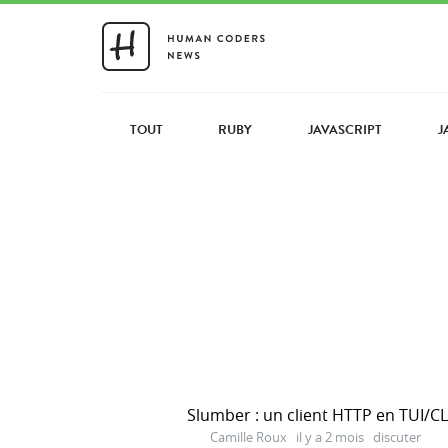
TOUT
RUBY
JAVASCRIPT
J
Slumber : un client HTTP en TUI/CL
Camille Roux
il y a 2 mois
discuter