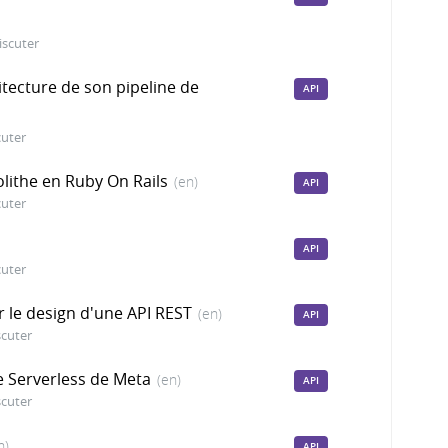
iscuter
itecture de son pipeline de
API
cuter
ithe en Ruby On Rails
(en)
API
cuter
API
cuter
 le design d'une API REST
(en)
API
scuter
e Serverless de Meta
(en)
API
scuter
n)
API