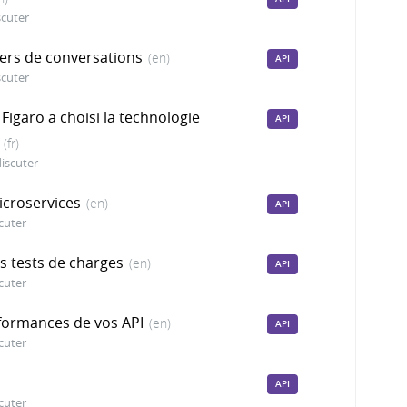
scuter
ers de conversations
(en)
API
scuter
igaro a choisi la technologie
API
(fr)
iscuter
icroservices
(en)
API
cuter
s tests de charges
(en)
API
cuter
rformances de vos API
(en)
API
cuter
API
cuter