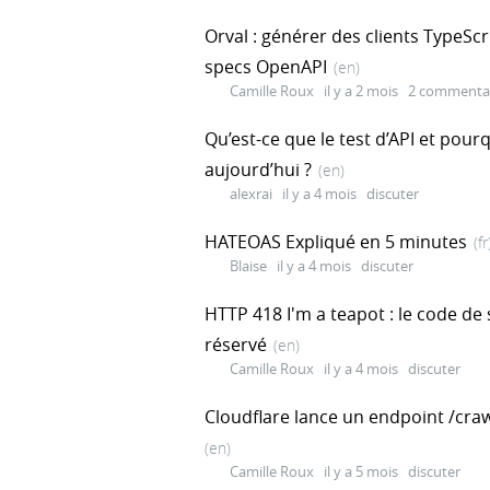
Orval : générer des clients TypeScr
specs OpenAPI
(en)
Camille Roux
il y a 2 mois
2 commenta
Qu’est-ce que le test d’API et pourq
aujourd’hui ?
(en)
alexrai
il y a 4 mois
discuter
HATEOAS Expliqué en 5 minutes
(fr
Blaise
il y a 4 mois
discuter
HTTP 418 I'm a teapot : le code de 
réservé
(en)
Camille Roux
il y a 4 mois
discuter
Cloudflare lance un endpoint /cr
(en)
Camille Roux
il y a 5 mois
discuter