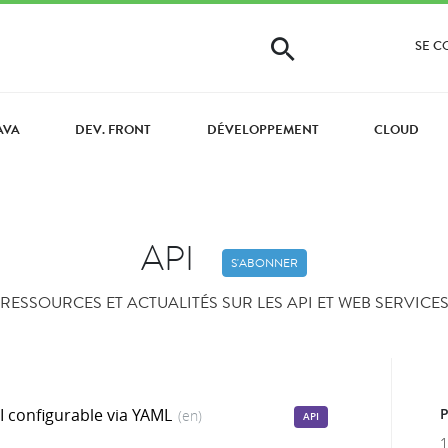
SE 
AVA
DEV. FRONT
DÉVELOPPEMENT
CLOUD
API
S'ABONNER
RESSOURCES ET ACTUALITÉS SUR LES API ET WEB SERVICE
I configurable via YAML
(en)
API
1