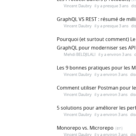
Vincent Daubry
il y a presque 3 ans
di
GraphQL VS REST : résumé de milli
Vincent Daubry
il y a presque 3 ans
di
Pourquoi (et surtout comment) Le F
GraphQL pour moderniser ses API
Mehdi BELDJILALI
il y a environ 3 ans
d
Les 9 bonnes pratiques pour les M
Vincent Daubry
il y a environ 3 ans
dis
Comment utiliser Postman pour le
Vincent Daubry
il y a environ 3 ans
dis
5 solutions pour améliorer les pe
Vincent Daubry
il y a environ 3 ans
dis
Monorepo vs. Microrepo
(en)
Vincent Daubry
il y a environ 3 ans
dis