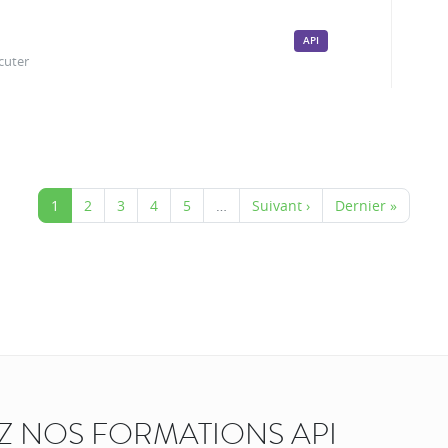
API
cuter
1
2
3
4
5
…
Suivant ›
Dernier »
 NOS FORMATIONS API