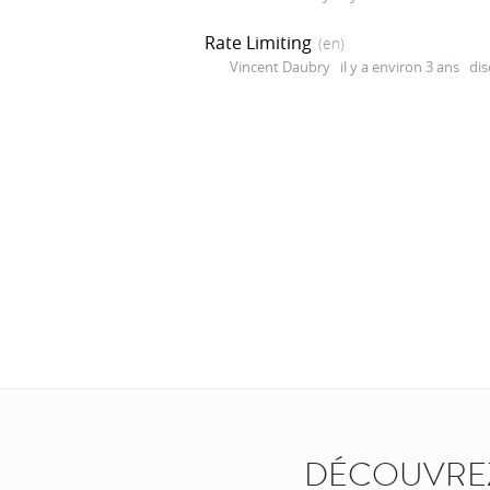
Rate Limiting
(en)
Vincent Daubry
il y a environ 3 ans
dis
DÉCOUVREZ