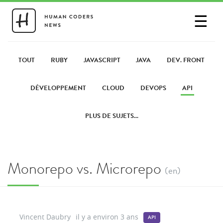
☰
SE CONNECTER
PARTAGER UN LIEN
TOUT
RUBY
JAVASCRIPT
JAVA
DEV. FRONT
DÉVELOPPEMENT
CLOUD
DEVOPS
API
PLUS DE SUJETS...
Monorepo vs. Microrepo
(en)
Vincent Daubry
il y a environ 3 ans
API