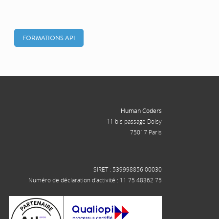
FORMATIONS API
Human Coders
11 bis passage Doisy
75017 Paris
SIRET : 539998856 00030
Numéro de déclaration d'activité : 11 75 48362 75