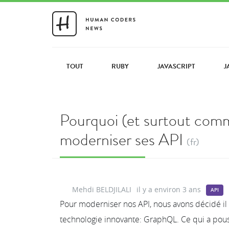
TOUT
RUBY
JAVASCRIPT
J
Pourquoi (et surtout comm
moderniser ses API
(fr)
Mehdi BELDJILALI
il y a environ 3 ans
API
Pour moderniser nos API, nous avons décidé il 
technologie innovante: GraphQL. Ce qui a pous