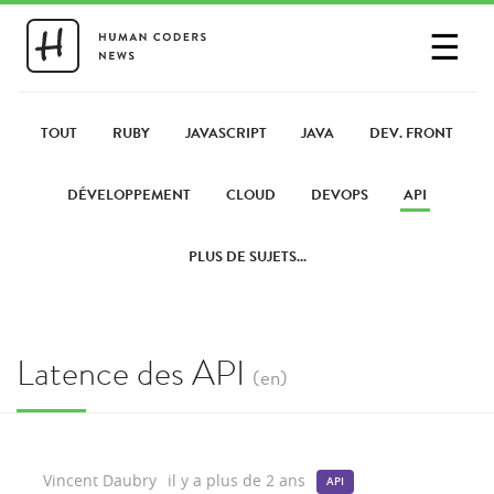
☰
SE CONNECTER
PARTAGER UN LIEN
TOUT
RUBY
JAVASCRIPT
JAVA
DEV. FRONT
DÉVELOPPEMENT
CLOUD
DEVOPS
API
PLUS DE SUJETS...
Latence des API
(en)
Vincent Daubry
il y a plus de 2 ans
API