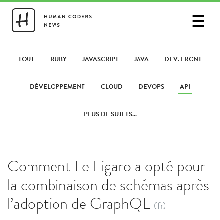
☰
SE CONNECTER
PARTAGER UN LIEN
TOUT
RUBY
JAVASCRIPT
JAVA
DEV. FRONT
DÉVELOPPEMENT
CLOUD
DEVOPS
API
PLUS DE SUJETS...
Comment Le Figaro a opté pour
la combinaison de schémas après
l’adoption de GraphQL
(fr)