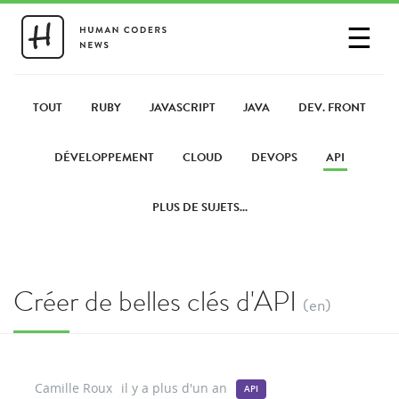
☰
SE CONNECTER
PARTAGER UN LIEN
TOUT
RUBY
JAVASCRIPT
JAVA
DEV. FRONT
DÉVELOPPEMENT
CLOUD
DEVOPS
API
PLUS DE SUJETS...
Créer de belles clés d'API
(en)
Camille Roux
il y a plus d'un an
API