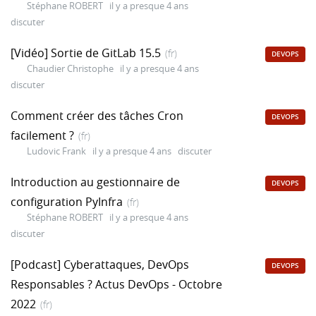
Stéphane ROBERT
il y a presque 4 ans
discuter
[Vidéo] Sortie de GitLab 15.5
(fr)
DEVOPS
Chaudier Christophe
il y a presque 4 ans
discuter
Comment créer des tâches Cron
DEVOPS
facilement ?
(fr)
Ludovic Frank
il y a presque 4 ans
discuter
Introduction au gestionnaire de
DEVOPS
configuration PyInfra
(fr)
Stéphane ROBERT
il y a presque 4 ans
discuter
[Podcast] Cyberattaques, DevOps
DEVOPS
Responsables ? Actus DevOps - Octobre
2022
(fr)