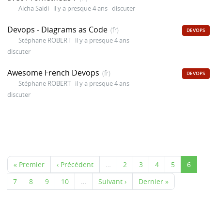
Aicha Saidi
il y a presque 4 ans
discuter
Devops - Diagrams as Code
(fr)
DEVOPS
Stéphane ROBERT
il y a presque 4 ans
discuter
Awesome French Devops
(fr)
DEVOPS
Stéphane ROBERT
il y a presque 4 ans
discuter
« Premier
‹ Précédent
…
2
3
4
5
6
7
8
9
10
…
Suivant ›
Dernier »