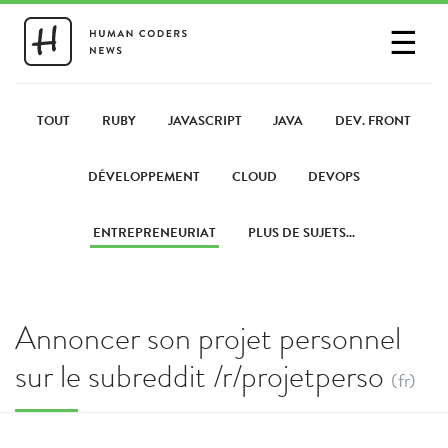
☰
SE CONNECTER
PARTAGER UN LIEN
TOUT
RUBY
JAVASCRIPT
JAVA
DEV. FRONT
DÉVELOPPEMENT
CLOUD
DEVOPS
ENTREPRENEURIAT
PLUS DE SUJETS...
Annoncer son projet personnel
sur le subreddit /r/projetperso
(fr)