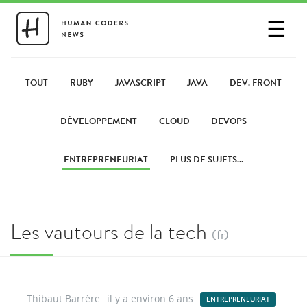
☰
SE CONNECTER
PARTAGER UN LIEN
TOUT
RUBY
JAVASCRIPT
JAVA
DEV. FRONT
DÉVELOPPEMENT
CLOUD
DEVOPS
ENTREPRENEURIAT
PLUS DE SUJETS...
Les vautours de la tech
(fr)
Thibaut Barrère
il y a environ 6 ans
ENTREPRENEURIAT