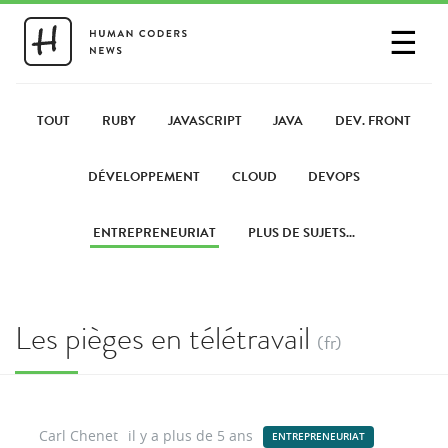
☰
SE CONNECTER
PARTAGER UN LIEN
TOUT
RUBY
JAVASCRIPT
JAVA
DEV. FRONT
DÉVELOPPEMENT
CLOUD
DEVOPS
ENTREPRENEURIAT
PLUS DE SUJETS...
Les pièges en télétravail
(fr)
Carl Chenet
il y a plus de 5 ans
ENTREPRENEURIAT