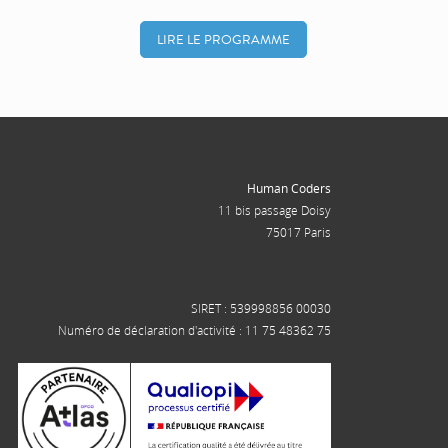
LIRE LE PROGRAMME
Human Coders
11 bis passage Doisy
75017 Paris
SIRET : 539998856 00030
Numéro de déclaration d'activité : 11 75 48362 75