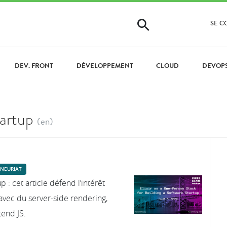
SE 
DEV. FRONT
DÉVELOPPEMENT
CLOUD
DEVOP
tartup
(en)
NEURIAT
 : cet article défend l’intérêt
 avec du server-side rendering,
end JS.