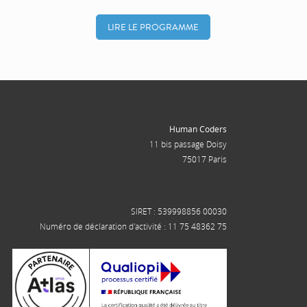
LIRE LE PROGRAMME
Human Coders
11 bis passage Doisy
75017 Paris
SIRET : 539998856 00030
Numéro de déclaration d'activité : 11 75 48362 75