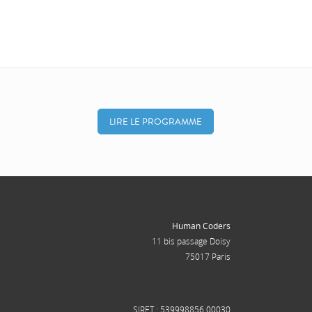
LIRE LE PROGRAMME
Human Coders
11 bis passage Doisy
75017 Paris
SIRET : 539998856 00030