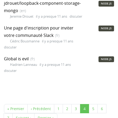
jdrouet/loopback-component-storage-
NODE.JS
mongo
(en)
Jeremie Drouet
il y a presque 11 ans
discuter
Une page d'inscription pour inviter
NODE.JS
votre communauté Slack
(fr)
Cédric Bousmanne
il y a presque 11 ans
discuter
Global is evil
(fr)
NODE.JS
Hadrien Lanneau
il y a presque 11 ans
discuter
« Premier
‹ Précédent
1
2
3
4
5
6
7
Suivant ›
Dernier »