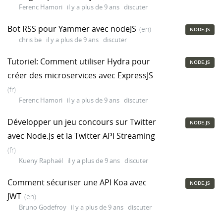
Ferenc Hamori
il y a plus de 9 ans
discuter
Bot RSS pour Yammer avec nodeJS
(en)
NODE.JS
chris be
il y a plus de 9 ans
discuter
Tutoriel: Comment utiliser Hydra pour
NODE.JS
créer des microservices avec ExpressJS
(fr)
Ferenc Hamori
il y a plus de 9 ans
discuter
Développer un jeu concours sur Twitter
NODE.JS
avec Node.Js et la Twitter API Streaming
(fr)
Kueny Raphaël
il y a plus de 9 ans
discuter
Comment sécuriser une API Koa avec
NODE.JS
JWT
(en)
Bruno Godefroy
il y a plus de 9 ans
discuter