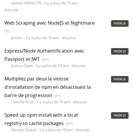
william MANCON
il y a plus de 10 ans
discuter
Web Scraping avec NodeJS et Nightmare
NODE.JS
(fr)
Jordan
il y a plus de 10 ans
discuter
Express/Node Authentification avec
NODE.JS
Passport et JWT
(en)
Joshua Slate
il y a plus de 10 ans
discuter
Multipliez par deux la vitesse
NODE.JS
d'installation de npm en désactivant la
barre de progression
(en)
Camille Roux
il y a plus de 10 ans
discuter
Speed up npm install with a local
NODE.JS
registry to cache packages
(en)
Nicolas Girault
il y a plus de 10 ans
discuter