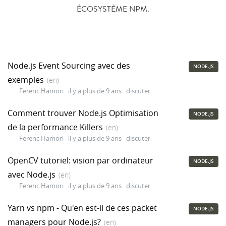
ÉCOSYSTÈME NPM.
Node.js Event Sourcing avec des
NODE.JS
exemples
(en)
Ferenc Hamori
il y a plus de 9 ans
discuter
Comment trouver Node.js Optimisation
NODE.JS
de la performance Killers
(en)
Ferenc Hamori
il y a plus de 9 ans
discuter
OpenCV tutoriel: vision par ordinateur
NODE.JS
avec Node.js
(en)
Ferenc Hamori
il y a plus de 9 ans
discuter
Yarn vs npm - Qu'en est-il de ces packet
NODE.JS
managers pour Node.js?
(en)