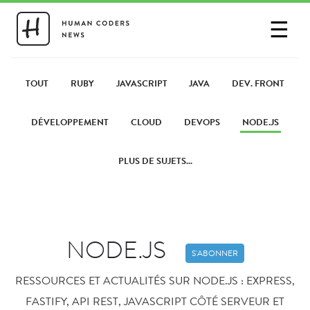
☰
SE CONNECTER
PARTAGER UN LIEN
TOUT
RUBY
JAVASCRIPT
JAVA
DEV. FRONT
DÉVELOPPEMENT
CLOUD
DEVOPS
NODE.JS
PLUS DE SUJETS...
NODE.JS
S'ABONNER
RESSOURCES ET ACTUALITÉS SUR NODE.JS : EXPRESS,
FASTIFY, API REST, JAVASCRIPT CÔTÉ SERVEUR ET