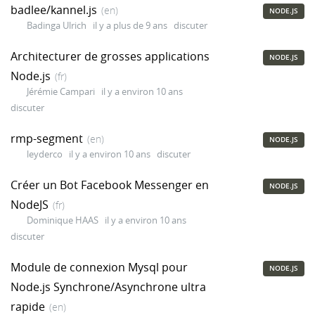
badlee/kannel.js
(en)
NODE.JS
Badinga Ulrich
il y a plus de 9 ans
discuter
Architecturer de grosses applications
NODE.JS
Node.js
(fr)
Jérémie Campari
il y a environ 10 ans
discuter
rmp-segment
(en)
NODE.JS
leyderco
il y a environ 10 ans
discuter
Créer un Bot Facebook Messenger en
NODE.JS
NodeJS
(fr)
Dominique HAAS
il y a environ 10 ans
discuter
Module de connexion Mysql pour
NODE.JS
Node.js Synchrone/Asynchrone ultra
rapide
(en)