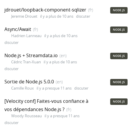
jdrouet/loopback-component-sqlizer
(fr)
NODE.JS
Jeremie Drouet
il y a plus de 10 ans
discuter
Async/Await
(fr)
NODE.JS
Hadrien Lanneau
il y a plus de 10 ans
discuter
Node.js + Streamdata.io
(en)
NODE.JS
Cédric Tran-Xuan
il y a plus de 10 ans
discuter
Sortie de Node.js 5.0.0
(en)
NODE.JS
Camille Roux
il y a presque 11 ans
discuter
[Velocity conf] Faites-vous confiance à
NODE.JS
vos dépendances Node.js ?
(fr)
Woody Rousseau
il y a presque 11 ans
discuter