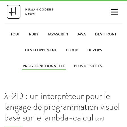
☰
SE CONNECTER
PARTAGER UN LIEN
TOUT
RUBY
JAVASCRIPT
JAVA
DEV. FRONT
DÉVELOPPEMENT
CLOUD
DEVOPS
PROG. FONCTIONNELLE
PLUS DE SUJETS...
λ-2D : un interpréteur pour le
langage de programmation visuel
basé sur le lambda-calcul
(en)