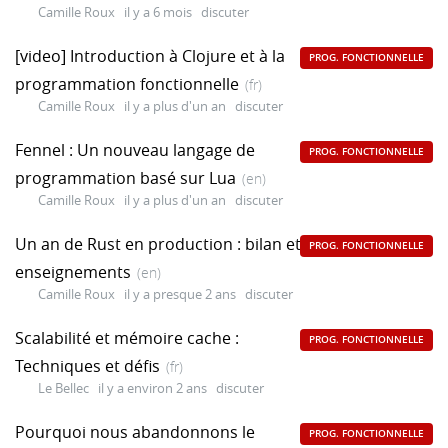
Camille Roux
il y a 6 mois
discuter
[video] Introduction à Clojure et à la
PROG. FONCTIONNELLE
programmation fonctionnelle
(fr)
Camille Roux
il y a plus d'un an
discuter
Fennel : Un nouveau langage de
PROG. FONCTIONNELLE
programmation basé sur Lua
(en)
Camille Roux
il y a plus d'un an
discuter
Un an de Rust en production : bilan et
PROG. FONCTIONNELLE
enseignements
(en)
Camille Roux
il y a presque 2 ans
discuter
Scalabilité et mémoire cache :
PROG. FONCTIONNELLE
Techniques et défis
(fr)
Le Bellec
il y a environ 2 ans
discuter
Pourquoi nous abandonnons le
PROG. FONCTIONNELLE