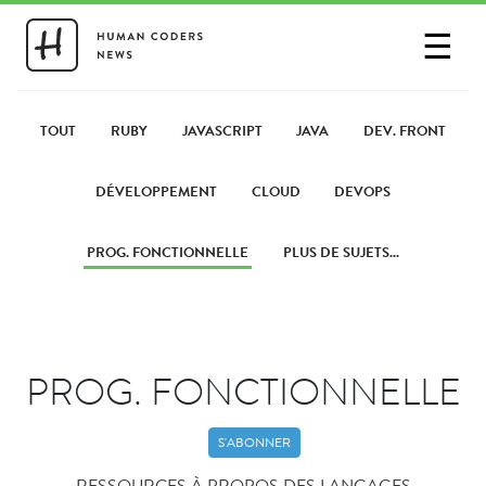
☰
SE CONNECTER
PARTAGER UN LIEN
TOUT
RUBY
JAVASCRIPT
JAVA
DEV. FRONT
DÉVELOPPEMENT
CLOUD
DEVOPS
PROG. FONCTIONNELLE
PLUS DE SUJETS...
PROG. FONCTIONNELLE
S'ABONNER
RESSOURCES À PROPOS DES LANGAGES