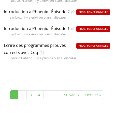
Nicolas Fränkel
il y a environ 5 ans
discuter
Introduction à Phoenix - Épisode 2
(fr)
PROG. FONCTIONNELLE
Synbioz
il y a environ 5 ans
discuter
Introduction à Phoenix - Épisode 1
(fr)
PROG. FONCTIONNELLE
Synbioz
il y a environ 5 ans
discuter
Écrire des programmes prouvés
PROG. FONCTIONNELLE
corrects avec Coq
(fr)
Sylvain Catillon
il y a plus de 5 ans
discuter
1
2
3
4
5
…
Suivant ›
Dernier »