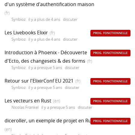
d'un système d'authentification maison
(fr)
Synbioz
il y a plus de 4 ans
discuter
Les Livebooks Elixir
(fr)
PROG. FONCTIONNELLE
Synbioz
il y a plus de 4 ans
discuter
Introduction à Phoenix - Découverte
PROG. FONCTIONNELLE
d'Ecto, des changesets & des forms
(fr)
Synbioz
il y a presque 5 ans
discuter
Retour sur l'ElixirConf EU 2021
(fr)
PROG. FONCTIONNELLE
Synbioz
il y a presque 5 ans
discuter
Les vecteurs en Rust
(en)
PROG. FONCTIONNELLE
Nicolas Fränkel
il y a presque 5 ans
discuter
diceroller, un exemple de projet en Rust
PROG. FONCTIONNELLE
(en)