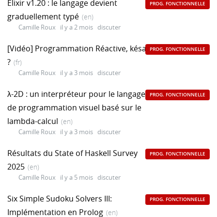
Elixir v1.20 : le langage devient
PROG. FONCTIONNELLE
graduellement typé
(en)
Camille Roux
il y a 2 mois
discuter
[Vidéo] Programmation Réactive, késako
PROG. FONCTIONNELLE
?
(fr)
Camille Roux
il y a 3 mois
discuter
λ-2D : un interpréteur pour le langage
PROG. FONCTIONNELLE
de programmation visuel basé sur le
lambda-calcul
(en)
Camille Roux
il y a 3 mois
discuter
Résultats du State of Haskell Survey
PROG. FONCTIONNELLE
2025
(en)
Camille Roux
il y a 5 mois
discuter
Six Simple Sudoku Solvers III:
PROG. FONCTIONNELLE
Implémentation en Prolog
(en)