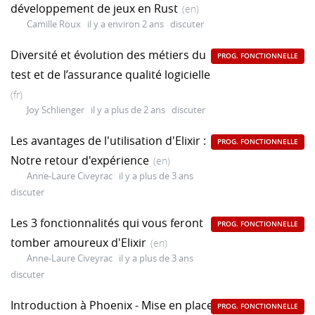
développement de jeux en Rust
(en)
Camille Roux
il y a environ 2 ans
discuter
Diversité et évolution des métiers du
PROG. FONCTIONNELLE
test et de l’assurance qualité logicielle
(fr)
Joy Schlienger
il y a plus de 2 ans
discuter
Les avantages de l'utilisation d'Elixir :
PROG. FONCTIONNELLE
Notre retour d'expérience
(en)
Anne-Laure Civeyrac
il y a plus de 3 ans
discuter
Les 3 fonctionnalités qui vous feront
PROG. FONCTIONNELLE
tomber amoureux d'Elixir
(en)
Anne-Laure Civeyrac
il y a plus de 3 ans
discuter
Introduction à Phoenix - Mise en place
PROG. FONCTIONNELLE