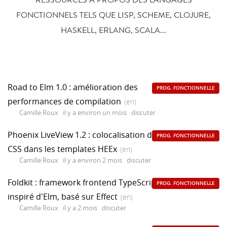
FONCTIONNELS TELS QUE LISP, SCHEME, CLOJURE,
HASKELL, ERLANG, SCALA...
Road to Elm 1.0 : amélioration des
PROG. FONCTIONNELLE
performances de compilation
(en)
Camille Roux
il y a environ un mois
discuter
Phoenix LiveView 1.2 : colocalisation du
PROG. FONCTIONNELLE
CSS dans les templates HEEx
(en)
Camille Roux
il y a environ 2 mois
discuter
Foldkit : framework frontend TypeScript
PROG. FONCTIONNELLE
inspiré d'Elm, basé sur Effect
(en)
Camille Roux
il y a 2 mois
discuter