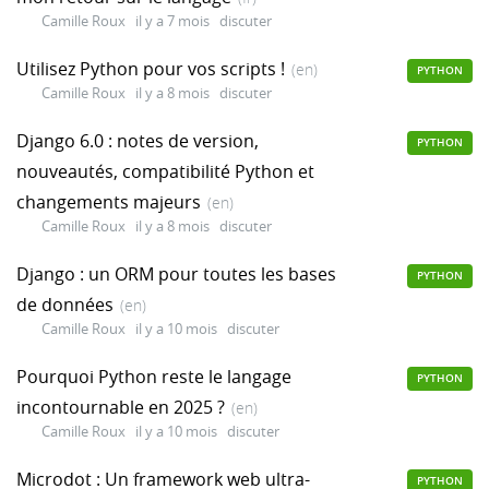
Camille Roux
il y a 7 mois
discuter
Utilisez Python pour vos scripts !
(en)
PYTHON
Camille Roux
il y a 8 mois
discuter
Django 6.0 : notes de version,
PYTHON
nouveautés, compatibilité Python et
changements majeurs
(en)
Camille Roux
il y a 8 mois
discuter
Django : un ORM pour toutes les bases
PYTHON
de données
(en)
Camille Roux
il y a 10 mois
discuter
Pourquoi Python reste le langage
PYTHON
incontournable en 2025 ?
(en)
Camille Roux
il y a 10 mois
discuter
Microdot : Un framework web ultra-
PYTHON