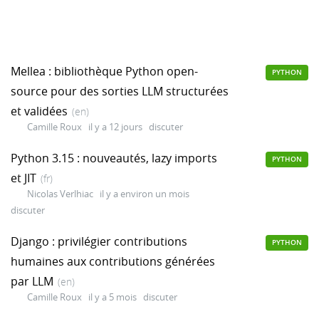
Mellea : bibliothèque Python open-
PYTHON
source pour des sorties LLM structurées
et validées
(en)
Camille Roux
il y a 12 jours
discuter
Python 3.15 : nouveautés, lazy imports
PYTHON
et JIT
(fr)
Nicolas Verlhiac
il y a environ un mois
discuter
Django : privilégier contributions
PYTHON
humaines aux contributions générées
par LLM
(en)
Camille Roux
il y a 5 mois
discuter