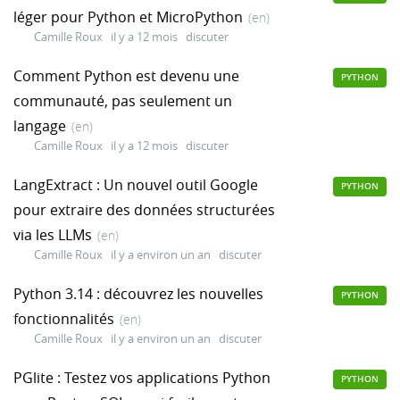
léger pour Python et MicroPython
(en)
Camille Roux
il y a 12 mois
discuter
Comment Python est devenu une
PYTHON
communauté, pas seulement un
langage
(en)
Camille Roux
il y a 12 mois
discuter
LangExtract : Un nouvel outil Google
PYTHON
pour extraire des données structurées
via les LLMs
(en)
Camille Roux
il y a environ un an
discuter
Python 3.14 : découvrez les nouvelles
PYTHON
fonctionnalités
(en)
Camille Roux
il y a environ un an
discuter
PGlite : Testez vos applications Python
PYTHON