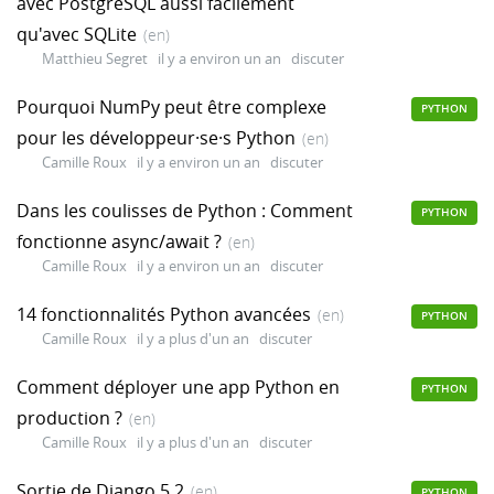
avec PostgreSQL aussi facilement
qu'avec SQLite
(en)
Matthieu Segret
il y a environ un an
discuter
Pourquoi NumPy peut être complexe
PYTHON
pour les développeur·se·s Python
(en)
Camille Roux
il y a environ un an
discuter
Dans les coulisses de Python : Comment
PYTHON
fonctionne async/await ?
(en)
Camille Roux
il y a environ un an
discuter
14 fonctionnalités Python avancées
(en)
PYTHON
Camille Roux
il y a plus d'un an
discuter
Comment déployer une app Python en
PYTHON
production ?
(en)
Camille Roux
il y a plus d'un an
discuter
Sortie de Django 5.2
(en)
PYTHON