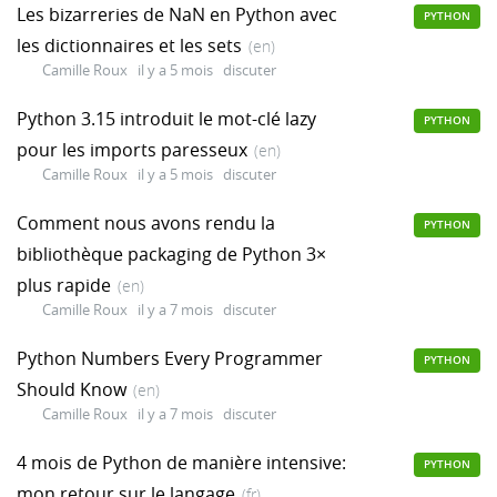
Les bizarreries de NaN en Python avec
PYTHON
les dictionnaires et les sets
(en)
Camille Roux
il y a 5 mois
discuter
Python 3.15 introduit le mot-clé lazy
PYTHON
pour les imports paresseux
(en)
Camille Roux
il y a 5 mois
discuter
Comment nous avons rendu la
PYTHON
bibliothèque packaging de Python 3×
plus rapide
(en)
Camille Roux
il y a 7 mois
discuter
Python Numbers Every Programmer
PYTHON
Should Know
(en)
Camille Roux
il y a 7 mois
discuter
4 mois de Python de manière intensive:
PYTHON
mon retour sur le langage
(fr)