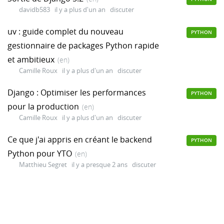
davidb583
il y a plus d'un an
discuter
uv : guide complet du nouveau
PYTHON
gestionnaire de packages Python rapide
et ambitieux
(en)
Camille Roux
il y a plus d'un an
discuter
Django : Optimiser les performances
PYTHON
pour la production
(en)
Camille Roux
il y a plus d'un an
discuter
Ce que j'ai appris en créant le backend
PYTHON
Python pour YTO
(en)
Matthieu Segret
il y a presque 2 ans
discuter